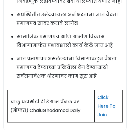
निवडणूक लढविण्यावर बंदी घालण्यात येणार नाही
सद्यस्थितीत उमेदवाराला अर्ज भरताना जात वैधता
प्रमाणपत्र सादर करावे लागेल
सामाजिक प्रमाणपत्र आणि ग्रामीण विकास
विभागामार्फत प्रभावशाली कार्य केले जात आहे
जात प्रमाणपत्र असलेल्यांना विभागाकडून वैधता
प्रमाणपत्र देण्याच्या प्रक्रियेला वेग देण्यासाठी
सर्वसमावेशक धोरणावर काम सुरु आहे
Click
चालू घडामोडी टेलिग्राम चॅनल वर
Here To
(मोफत) ChaluGhadamodiDaily
Join