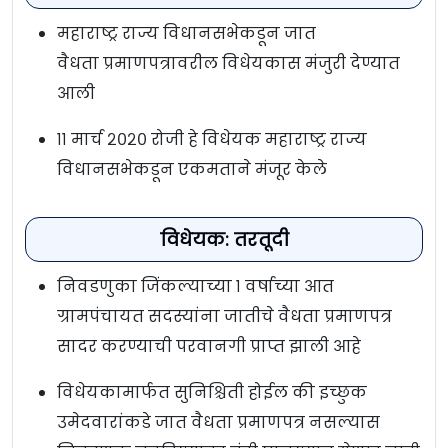
महाराष्ट्र राज्य विधानसभेकडून जात
वैधता प्रमाणपत्रावरील विधेयकास मंजुरी देण्यात
आली
११ मार्च २०२० रोजी हे विधेयक महाराष्ट्र राज्य
विधानसभेकडून एकमताने मंजूर केले
विधेयक: तरतूदी
निवडणुका जिंकल्याच्या १ वर्षाच्या आत
ग्रामपंचायत सदस्यांना जातीचे वैधता प्रमाणपत्र
सादर करण्याची परवानगी प्राप्त झाली आहे
विधेयकामार्फत सुनिश्चिती होईल की इच्छुक
उमेदवारांकडे जात वैधता प्रमाणपत्र नसल्यास