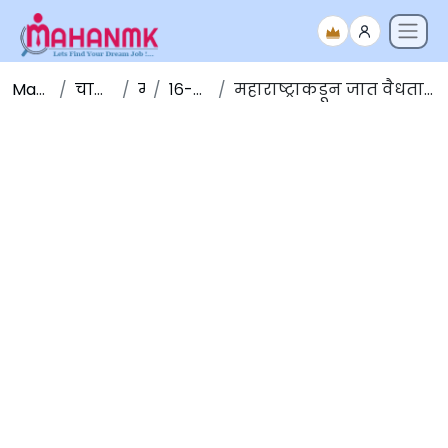
Maha NMK
चालू घडामोडी
मार्च
१६-मार्च-२०२०
महाराष्ट्राकडून जात वैधता प्रमाणपत्रावरील विधेयकाला मंजूरी