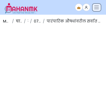
Maha NMK
चालू घडामोडी
मार्च
०७-मार्च-२०२०
पारंपारिक औषधांवरील सर्वात मोठी परिषद - आयुष संज्ञा आणि त्यांचे मानकीकरण: नवी दिल्ली