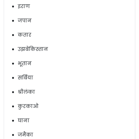
इराण
जपान
कतार
उझबेकिस्तान
भूतान
सर्बिया
श्रीलंका
कुरकाओ
घाना
जमैका