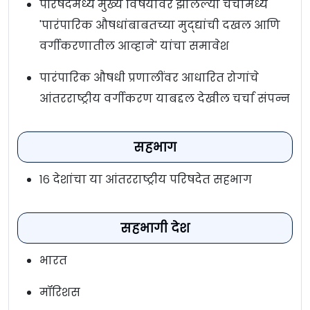
परिषदेमध्ये मुख्य विषयावर झालेल्या चर्चांमध्ये
'पारंपारिक औषधांबाबतच्या मुद्द्यांची दखल आणि
वर्गीकरणातील आव्हाने' यांचा समावेश
पारंपारिक औषधी प्रणालींवर आधारित रोगांचे
आंतरराष्ट्रीय वर्गीकरण याबद्दल देखील चर्चा संपन्न
सहभाग
१६ देशांचा या आंतरराष्ट्रीय परिषदेत सहभाग
सहभागी देश
भारत
मॉरिशस