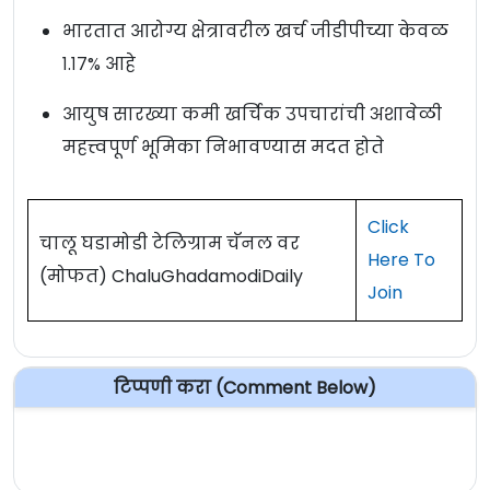
भारतात आरोग्य क्षेत्रावरील खर्च जीडीपीच्या केवळ
१.१७% आहे
आयुष सारख्या कमी खर्चिक उपचारांची अशावेळी
महत्त्वपूर्ण भूमिका निभावण्यास मदत होते
Click
चालू घडामोडी टेलिग्राम चॅनल वर
Here To
(मोफत) ChaluGhadamodiDaily
Join
टिप्पणी करा (Comment Below)