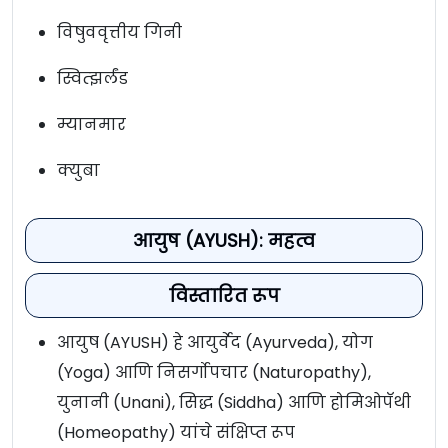
विषुववृत्तीय गिनी
स्वित्झर्लंड
म्यानमार
क्युबा
आयुष (AYUSH): महत्व
विस्तारित रूप
आयुष (AYUSH) हे आयुर्वेद (Ayurveda), योग
(Yoga) आणि निसर्गोपचार (Naturopathy),
युनानी (Unani), सिद्ध (Siddha) आणि होमिओपॅथी
(Homeopathy) यांचे संक्षिप्त रूप