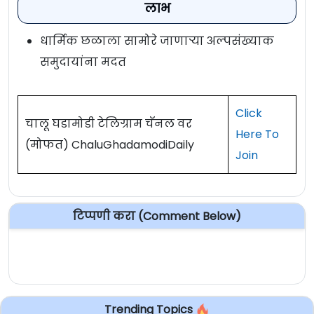
लाभ
धार्मिक छळाला सामोरे जाणाऱ्या अल्पसंख्याक
समुदायांना मदत
Click
चालू घडामोडी टेलिग्राम चॅनल वर
Here To
(मोफत) ChaluGhadamodiDaily
Join
टिप्पणी करा (Comment Below)
Trending Topics