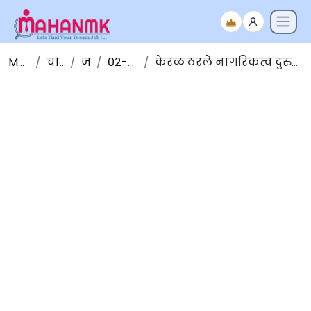
Maha NMK
चालू घडामोडी
जानेवारी
०२-जानेवारी -२०२०
केरळ ठरले नागरिकत्व दुरुस्ती कायद्या(CAA)विरोधी ठराव मंजूर करणारे पहिले राज्य