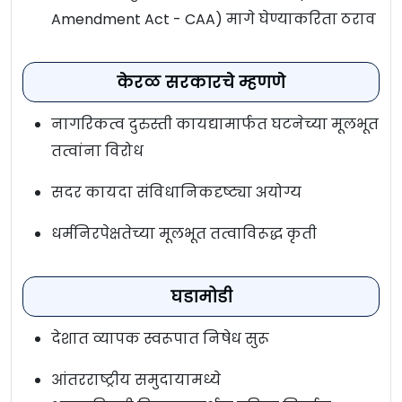
Amendment Act - CAA) मागे घेण्याकरिता ठराव
केरळ
सरकारचे म्हणणे
नागरिकत्व दुरुस्ती कायद्यामार्फत घटनेच्या मूलभूत
तत्वांना विरोध
सदर कायदा संविधानिकदृष्ट्या अयोग्य
धर्मनिरपेक्षतेच्या मूलभूत तत्वाविरूद्ध कृती
घडामोडी
देशात व्यापक स्वरूपात निषेध सुरू
आंतरराष्ट्रीय समुदायामध्ये