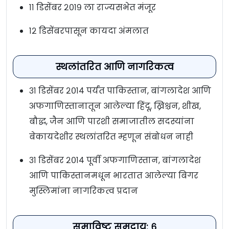
११ डिसेंबर २०१९ ला राज्यसभेत मंजूर
१२ डिसेंबरपासून कायदा अंमलात
स्थलांतरित आणि नागरिकत्व
३१ डिसेंबर २०१४ पर्यंत पाकिस्तान, बांगलादेश आणि
अफगाणिस्तानातून आलेल्या हिंदू, ख्रिश्चन, शीख,
बौद्ध, जैन आणि पारशी समाजातील सदस्यांना
बेकायदेशीर स्थलांतरित म्हणून संबोधन नाही
३१ डिसेंबर २०१४ पूर्वी अफगाणिस्तान, बांगलादेश
आणि पाकिस्तानमधून भारतात आलेल्या बिगर
मुस्लिमांना नागरिकत्व प्रदान
समाविष्ट समुदाय: ६