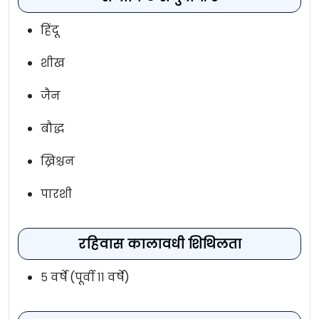
हिंदू
शीख
जैन
बौद्ध
ख्रिश्चन
पारशी
रहिवास कालावधी शिथिलता
५ वर्षे (पूर्वी ११ वर्षे)