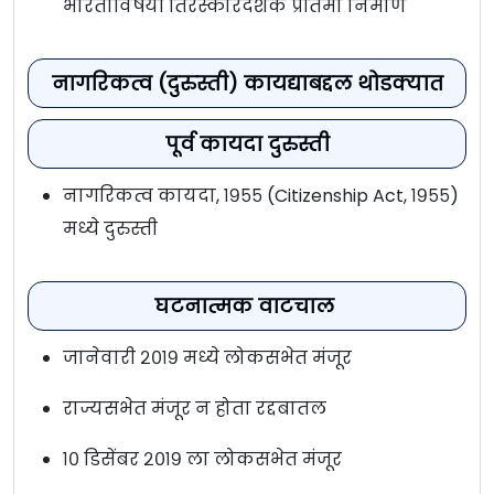
भारताविषयी तिरस्कारदर्शक प्रतिमा निर्माण
नागरिकत्व (दुरुस्ती) कायद्याबद्दल थोडक्यात
पूर्व कायदा दुरुस्ती
नागरिकत्व कायदा, १९५५ (Citizenship Act, १९५५)
मध्ये दुरुस्ती
घटनात्मक वाटचाल
जानेवारी २०१९ मध्ये लोकसभेत मंजूर
राज्यसभेत मंजूर न होता रद्दबातल
१० डिसेंबर २०१९ ला लोकसभेत मंजूर