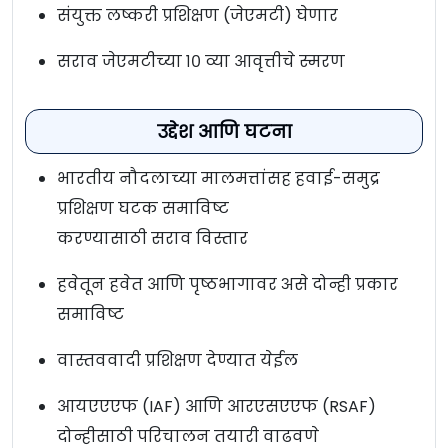
संयुक्त लष्करी प्रशिक्षण (जेएमटी) घेणार
सराव जेएमटीच्या १० व्या आवृत्तीचे स्मरण
उद्देश आणि घटना
भारतीय नौदलाच्या मालमत्तांसह हवाई-समुद्र
प्रशिक्षण घटक समाविष्ट
करण्यासाठी सराव विस्तार
हवेतून हवेत आणि पृष्ठभागावर असे दोन्ही प्रकार
समाविष्ट
वास्तववादी प्रशिक्षण देण्यात येईल
आयएएएफ (IAF) आणि आरएसएएफ (RSAF)
दोन्हीसाठी परिचालन तयारी वाढवणे