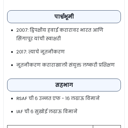
पार्श्वभूमी
२००७: द्विपक्षीय हवाई करारावर भारत आणि
सिंगापूर यांची स्वाक्षरी
२०१७: त्याचे नूतनीकरण
नूतनीकरण कराराखाली संयुक्त लष्करी प्रशिक्षण
सहभाग
RSAF ची ६ उन्नत एफ - १६ लढाऊ विमाने
IAF ची ६ सुखोई लढाऊ विमाने