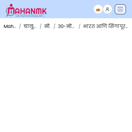
Maha NMK
चालू घडामोडी
नोव्हेंबर
३०-नोव्हेंबर-२०१९
भारत आणि सिंगापूर: संयुक्त प्रशिक्षण सराव