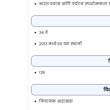
भारत प्रवास आणि पर्यटन स्पर्धात्मकता य
३४ वे
२०१३ मध्ये ६५ व्या स्थानी
१३९
विश
नियामक आराखडा