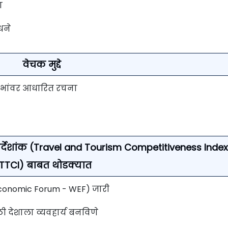
ा
धने
वेचक मुद्दे
्तंभांवर आधारित रचना
निर्देशांक (Travel and Tourism Competitiveness Index
 TTCI) बाबत थोडक्यात
conomic Forum - WEF) जारी
ाठी देशाला व्यवहार्य बनविणे