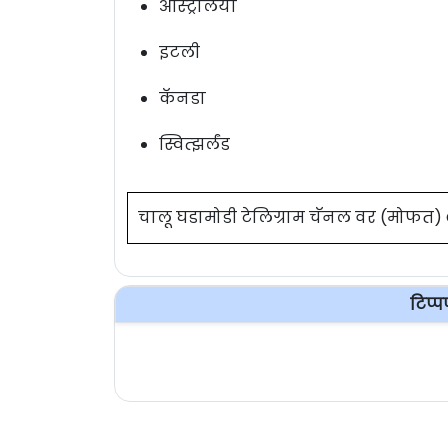
ऑस्ट्रेलिया
इटली
कॅनडा
स्वित्झर्लंड
चालू घडामोडी टेलिग्राम चॅनल वर (मोफत
टिप्