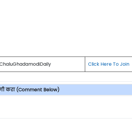
) ChaluGhadamodiDaily
Click Here To Join
पणी करा (Comment Below)