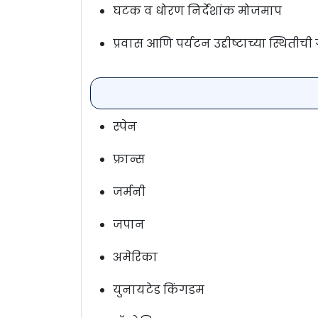
घटक व धोरण निर्देशांक मोजमाप
प्रवास आणि पर्यटन उद्दीष्टाच्या स्थि
स्पेन
फ्रान्स
जर्मनी
जपान
अमेरिका
युनायटेड किंगडम