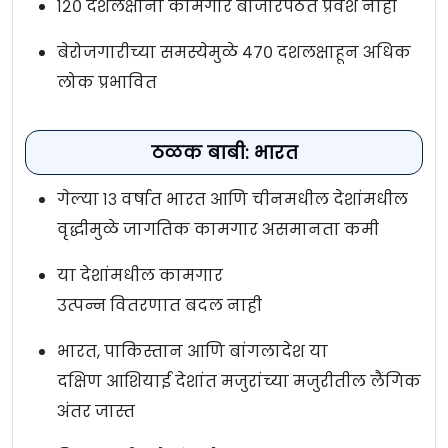
१२० दशलक्षांना कामगार बाजारपेठेत प्रवेश नाही
बेरोजगारीच्या समस्येमुळे ४७० दशलक्षाहून अधिक
लोक प्रभावित
ठळक बाबी: भारत
गेल्या १३ वर्षात भारत आणि चीनमधील देशांमधील
वृद्धीमुळे जागतिक कामगार असमानता कमी
या देशांमधील कामगार
उत्पन्न वितरणात बदल नाही
भारत, पाकिस्तान आणि बांगलादेश या
दक्षिण आशियाई देशांत मजुरांच्या मजुरीतील लैंगिक
अंतर जास्त