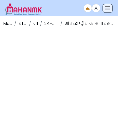
Maha NMK
चालू घडामोडी
जानेवारी
२४-जानेवारी -२०२०
आंतरराष्ट्रीय कामगार संघटना (ILO) कामगार अहवाल, २०२० जाहीर