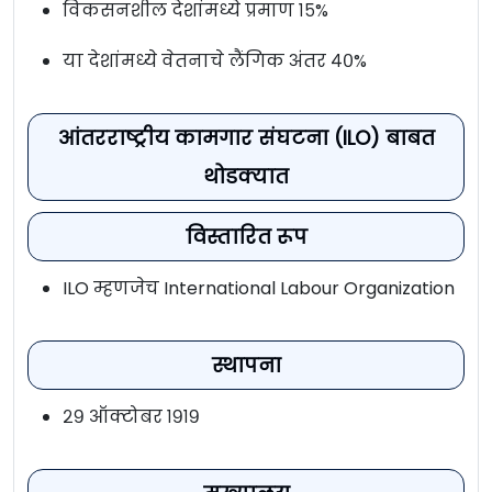
विकसनशील देशांमध्ये प्रमाण १५%
या देशांमध्ये वेतनाचे लैंगिक अंतर ४०%
आंतरराष्ट्रीय कामगार संघटना (ILO) बाबत
थोडक्यात
विस्तारित रूप
ILO म्हणजेच International Labour Organization
स्थापना
२९ ऑक्टोबर १९१९