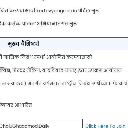
योजित करण्यासाठी kartavya.ugc.ac.in पोर्टल सुरू
रिक कर्तव्य पालन' अभियानांतर्गत सुरू
मुख्य वैशिष्ट्ये
ांसाठी मासिक निबंध स्पर्धा आयोजित करण्यासाठी
क्विझ, पोस्टर मेकिंग, वादविवाद यासह इतर उपक्रम आयोजन
्रालय) अंतर्गत वर्षभरात राष्ट्रीय निबंध स्पर्धेच्या ११ फेऱ्यांचे
तव्यावर आधारित
) ChaluGhadamodiDaily
Click Here To Join