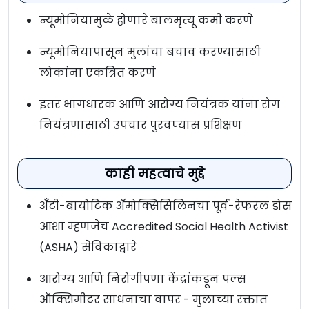
न्यूमोनियामुळे होणारे बालमृत्यू कमी करणे
न्यूमोनियापासून मुलांचा बचाव करण्यासाठी
लोकांना एकत्रित करणे
इतर भागधारक आणि आरोग्य नियंत्रक यांना रोग
नियंत्रणासाठी उपचार पुरवण्यास प्रशिक्षण
काही महत्वाचे मुद्दे
अँटी-बायोटिक अ‍ॅमोक्सिसिलिनचा पूर्व-रेफरल डोस
आशा म्हणजेच Accredited Social Health Activist
(ASHA) सेविकांद्वारे
आरोग्य आणि निरोगीपणा केंद्रांकडून पल्स
ऑक्सिमीटर साधनाचा वापर - मुलाच्या रक्तात