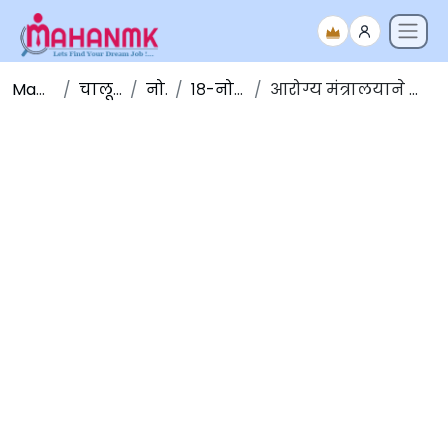
Maha NMK
चालू घडामोडी
नोव्हेंबर
१८-नोव्हेंबर-२०१९
आरोग्य मंत्रालयाने लॉंच केले 'SAANS' अभियान