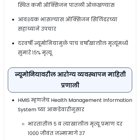
स्थित कमी ऑक्सिजन पातळी ओळखण्यास
आवश्यक भासल्यास ऑक्सिजन सिलिंडरच्या
सहाय्याने उपचार
दरवर्षी न्यूमोनियामुळे पाच वर्षांखालील मृत्यूंमध्ये
सुमारे १५% मृत्यू
न्यूमोनियावरील आरोग्य व्यवस्थापन माहिती
प्रणाली
HMIS म्हणजेच Health Management Information
System च्या आकडेवारीनुसार
भारतातील ५ व त्याखालील मृत्यू प्रमाण दर
१००० जीवंत जन्मामागे ३७