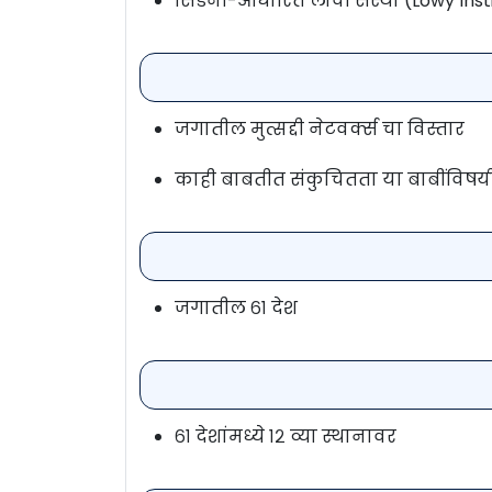
सिडनी-आधारित लोवी संस्था (Lowy Inst
जगातील मुत्सद्दी नेटवर्क्स चा विस्तार
काही बाबतीत संकुचितता या बाबींविष
जगातील ६१ देश
६१ देशांमध्ये १२ व्या स्थानावर