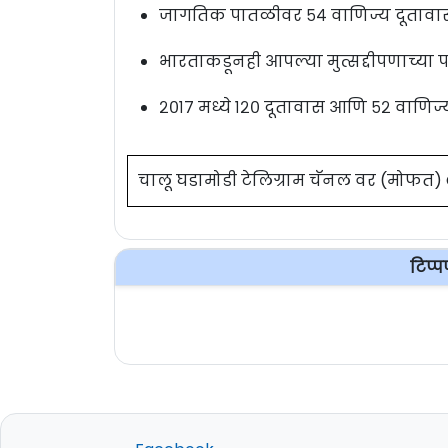
जागतिक पातळीवर ५४ वाणिज्य दूतावा
भारताकडूनही आपल्या मुत्सद्दीपणाच्या प
२०१७ मध्ये १२० दूतावास आणि ५२ वाणिज्
चालू घडामोडी टेलिग्राम चॅनल वर (मोफत
टिप्