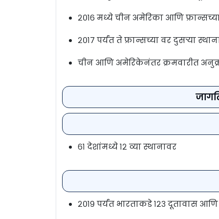
२०१६ मध्ये चीन अमेरिका आणि फ्रान्सच्या
२०१७ पर्यंत ते फ्रान्सच्या वर दुसर्‍या स्था
चीन आणि अमेरिकेनंतर क्रमवारीत अनुक्
जागति
६१ देशांमध्ये १२ व्या स्थानावर
२०१९ पर्यंत भारताकडे १२३ दूतावास आण