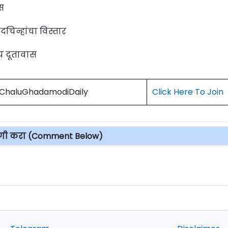
स
दचिन्हांचा विस्तार
य दूतावास
) ChaluGhadamodiDaily
Click Here To Join
पणी करा (Comment Below)