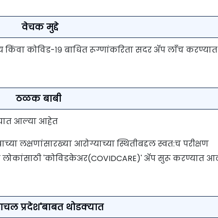
वेचक मुद्दे
य किंवा कोविड-१९ बाधित रूग्णांकरिता सदर अ‍ॅप लाँच करण्या
ठळक बाबी
ण्यात आल्या आहेत
ाच्या लक्षणांसारख्या आरोग्याच्या स्थितीबद्दल स्वत:च परीक्षण
न लोकांसाठी 'कोविडकेअर(COVIDCARE)' अ‍ॅप सुरू करण्यात आ
ाचल प्रदेश'बाबत थोडक्यात