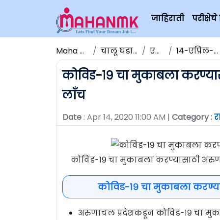
जाहिराती
परीक्षे
Maha NMK
चालू घडामोडी
एप्रिल
१४-एप्रिल-२०२०
कोविड-१९ चा मुकाबला करण्या
लाँच
Date
: Apr 14, 2020 11:00 AM |
Category :
रा
कोविड-१९ चा मुकाबला करण्यासाठी अरुणाच
कोविड-१९ चा मुकाबला करण्या
अरुणाचल प्रदेशकडून कोविड-१९ चा मुक