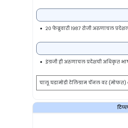
२० फेब्रुवारी १९८७ रोजी अरुणाचल प्रदेशला
इंग्रजी ही अरुणाचल प्रदेशची अधिकृत भा
चालू घडामोडी टेलिग्राम चॅनल वर (मोफत
टिप्