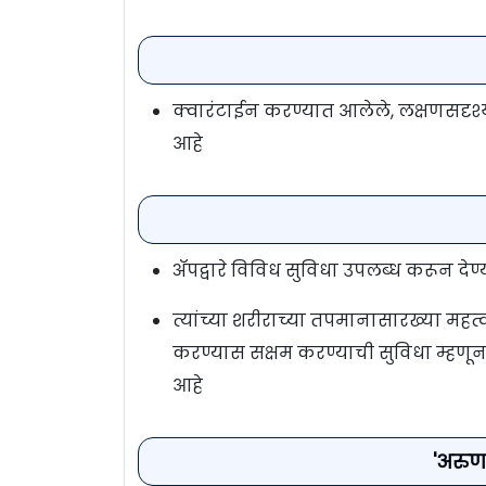
क्वारंटाईन करण्यात आलेले, लक्षणसदृश्
आहे
अ‍ॅपद्वारे विविध सुविधा उपलब्ध करून दे
त्यांच्या शरीराच्या तपमानासारख्या महत्व
करण्यास सक्षम करण्याची सुविधा म्हणू
आहे
'अरुण