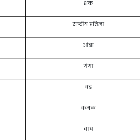
शक
राष्टीय प्रतिज्ञा
आंबा
गंगा
वड
कमळ
वाघ