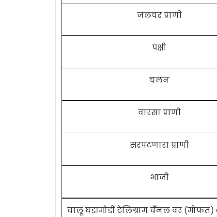
जलचर प्राणी
पक्षी
चलन
वारसा प्राणी
सरपटणारा प्राणी
भाजी
चालू घडामोडी टेलिग्राम चॅनल वर (मोफत