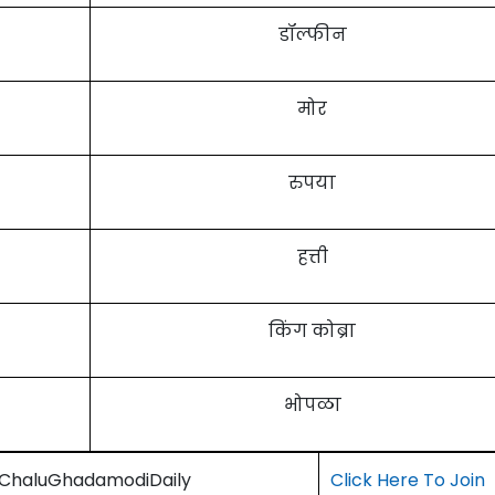
डॉल्फीन
मोर
रुपया
हत्ती
किंग कोब्रा
भोपळा
) ChaluGhadamodiDaily
Click Here To Join