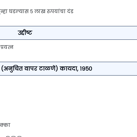
न्हा घडल्यास ५ लाख रुपयांचा दंड
उद्दीष्ट
प्रयत्न
े (अनुचित वापर टाळणे) कायदा, १९५०
िक्का