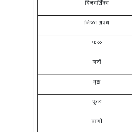
दिनदर्शिका
निष्ठा शपथ
फळ
नदी
वृक्ष
फूल
प्राणी