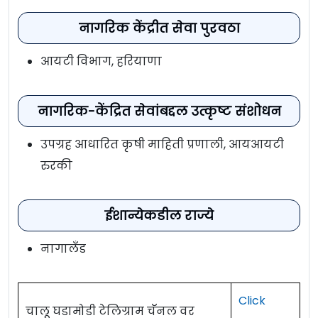
नागरिक केंद्रीत सेवा पुरवठा
आयटी विभाग, हरियाणा
नागरिक-केंद्रित सेवांबद्दल उत्कृष्ट संशोधन
उपग्रह आधारित कृषी माहिती प्रणाली, आयआयटी
रुरकी
ईशान्येकडील राज्ये
नागालँड
Click
चालू घडामोडी टेलिग्राम चॅनल वर