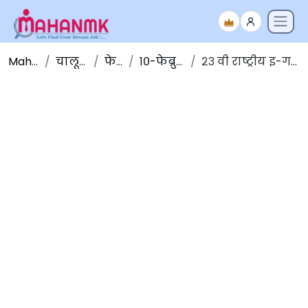
Maha NMK
चालू घडामोडी
फेब्रुवारी
१०-फेब्रुवारी-२०२०
२३ वी राष्ट्रीय इ-गव्हर्नन्स परिषद: मुंबई