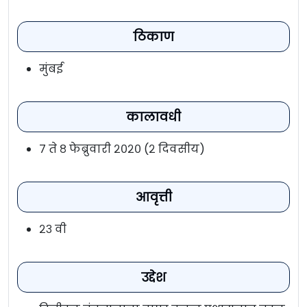
ठिकाण
मुंबई
कालावधी
७ ते ८ फेब्रुवारी २०२० (२ दिवसीय)
आवृत्ती
२३ वी
उद्देश