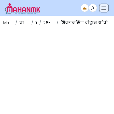
Maha NMK
चालू घडामोडी
मार्च
२८-मार्च-२०२०
शिवराजसिंग चौहान यांची मध्य प्रदेशच्या मुख्यमंत्री पदी शपथ