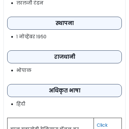
लालजी टंडन
स्थापना
१ नोव्हेंबर १९५०
राजधानी
भोपाळ
अधिकृत भाषा
हिंदी
Click